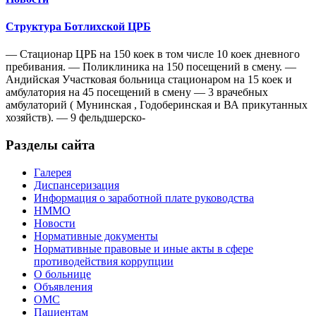
Структура Ботлихской ЦРБ
— Стационар ЦРБ на 150 коек в том числе 10 коек дневного
пребивания. — Поликлиника на 150 посещений в смену. —
Андийская Участковая больница стационаром на 15 коек и
амбулатория на 45 посещений в смену — 3 врачебных
амбулаторий ( Мунинская , Годоберинская и ВА прикутанных
хозяйств). — 9 фельдшерско-
Разделы сайта
Галерея
Диспансеризация
Информация о заработной плате руководства
НММО
Новости
Нормативные документы
Нормативные правовые и иные акты в сфере
противодействия коррупции
О больнице
Объявления
ОМС
Пациентам