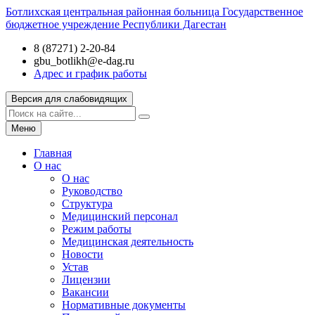
Ботлихская центральная районная больница
Государственное
бюджетное учреждение Республики Дагестан
8 (87271) 2-20-84
gbu_botlikh@e-dag.ru
Адрес и график работы
Версия для слабовидящих
Меню
Главная
О нас
О нас
Руководство
Структура
Медицинский персонал
Режим работы
Медицинская деятельность
Новости
Устав
Лицензии
Вакансии
Нормативные документы